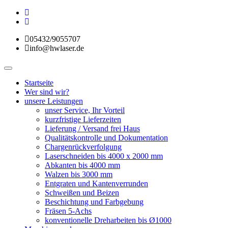
05432/9055707
info@hwlaser.de
Toggle
navigation
Startseite
Wer sind wir?
unsere Leistungen
unser Service, Ihr Vorteil
kurzfristige Lieferzeiten
Lieferung / Versand frei Haus
Qualitätskontrolle und Dokumentation
Chargenrückverfolgung
Laserschneiden bis 4000 x 2000 mm
Abkanten bis 4000 mm
Walzen bis 3000 mm
Entgraten und Kantenverrunden
Schweißen und Beizen
Beschichtung und Farbgebung
Fräsen 5-Achs
konventionelle Dreharbeiten bis Ø1000