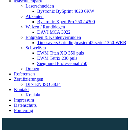
Maschinenpark
Laserschneiden
Bystronic BySprint 4020 6KW
Abkanten
Bystronic Xpert Pro 250 / 4300
Walzen / Rundbiegen
DAVI MCA 3022
Entgraten & Kantenverrunden
Timesavers-Grindingmaster 42-serie-1350-WRB
Schweißen
EWM Titan XQ 350 puls
EWM Tetrix 230 puls
Siegmund Professional 750
Drehen
Referenzen
Zertifizierungen
DIN EN ISO 3834
Kontakt
Kontakt
Impressum
Datenschutz
Förderung